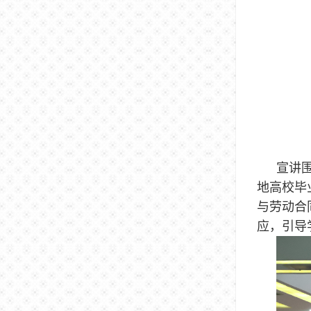
宣讲
地高校毕
与劳动合
应，引导