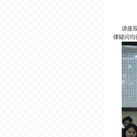
讲座
律疑问均